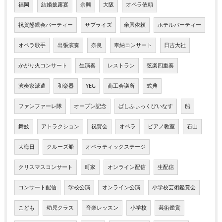
福岡
結婚披露宴
余興
大阪
オペラ依頼
祝賀懇親会パーティー
サプライズ
余興依頼
ホテルパーティー
オペラ歌手
出張演奏
奈良
奉納コンサート
日吉大社
かがり火コンサート
生演奏
レストラン
弦楽四重奏
演奏家派遣
和楽器
YEG
商工会議所
式典
ファンファーレ隊
オープン記念
ぱしふぃっくびいなす
船
舞妓
アトラクション
祝賀会
オペラ
ピアノ教室
石山
大晦日
クルーズ船
オペラティックステージ
クリスマスコンサート
町家
オンライン配信
生配信
コンサート配信
学校公演
オンライン公演
小学校芸術鑑賞会
こども
幼児クラス
音楽レッスン
小学校
芸術鑑賞