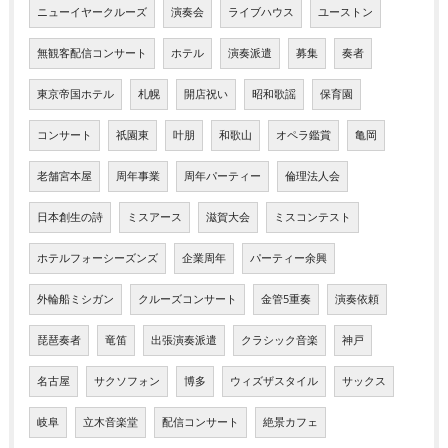
ニューイヤークルーズ
演奏会
ライブハウス
ユーストン
無観客配信コンサート
ホテル
演奏派遣
募集
奏者
東京帝国ホテル
札幌
開店祝い
昭和歌謡
保育園
コンサート
祇園東
叶朋
和歌山
オペラ鑑賞
亀岡
老舗宮本屋
周年事業
周年パーティー
倫理法人会
日本創生の詩
ミスアース
滋賀大会
ミスコンテスト
ホテルフォーシーズンズ
企業周年
パーティー余興
外輪船ミシガン
クルーズコンサート
金管5重奏
演奏依頼
琵琶奏者
竜笛
出張演奏派遣
クラシック音楽
神戸
名古屋
サクソフォン
博多
ウィズザスタイル
サックス
岐阜
立木音楽堂
配信コンサート
絶景カフェ