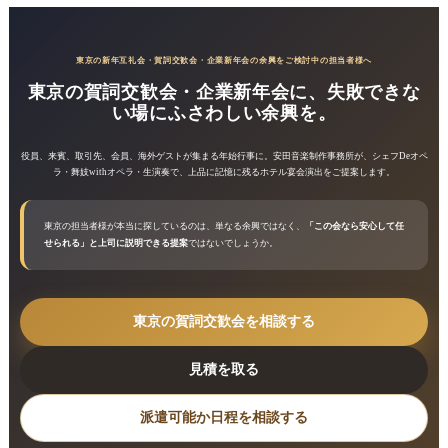
東京の新年互礼会・賀詞交歓会・企業新年会の余興をご検討中の担当者様へ
東京の賀詞交歓会・企業新年会に、失敗できな
い場にふさわしい余興を。
役員、来賓、取引先、会員、海外ゲストが集まる年始行事に。安田音楽制作事務所が、シェフDeオペ
ラ・舞妓withオペラ・生演奏で、上品に記憶に残るホテル宴会演出をご提案します。
東京の担当者様が本当に探しているのは、単なる余興ではなく、
「この会なら安心して任
せられる」と上司に説明できる提案
ではないでしょうか。
東京の賀詞交歓会を相談する
見積を取る
派遣可能か日程を相談する