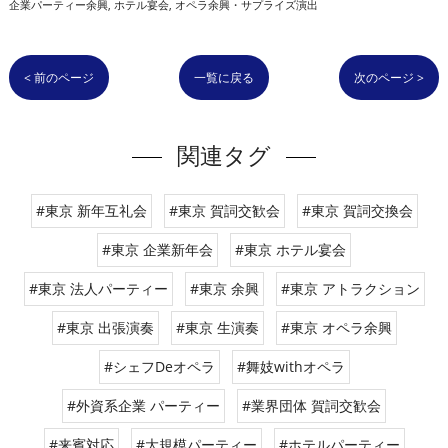
企業パーティー余興
ホテル宴会
オペラ余興・サプライズ演出
< 前のページ
一覧に戻る
次のページ >
関連タグ
#東京 新年互礼会
#東京 賀詞交歓会
#東京 賀詞交換会
#東京 企業新年会
#東京 ホテル宴会
#東京 法人パーティー
#東京 余興
#東京 アトラクション
#東京 出張演奏
#東京 生演奏
#東京 オペラ余興
#シェフDeオペラ
#舞妓withオペラ
#外資系企業 パーティー
#業界団体 賀詞交歓会
#来賓対応
#大規模パーティー
#ホテルパーティー