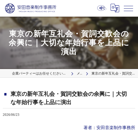
東京の新年互礼会・賀詞交歓会の
余興に｜大切な年始行事を上品に
演出
企業パーティーはお任せください プロの出張演奏サービス【波】／国内9拠点より全国へ
メディア
東京の新年互礼会・賀詞交歓会の余興に｜大切な年始行事を上品に演出
東京の新年互礼会・賀詞交歓会の余興に｜大切
な年始行事を上品に演出
2026/06/23
著者：安田音楽制作事務所