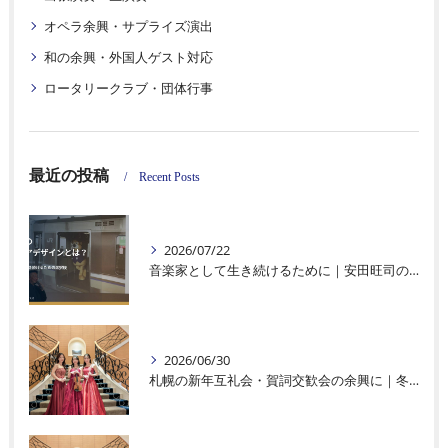
オペラ余興・サプライズ演出
和の余興・外国人ゲスト対応
ロータリークラブ・団体行事
最近の投稿
Recent Posts
2026/07/22
音楽家として生き続けるために｜安田旺司のキャリアデザイン・仕事づくり・法人化を考える4ページを公開
2026/06/30
札幌の新年互礼会・賀詞交歓会の余興に｜冬のホテル宴会を彩る生演奏・オペラ演出