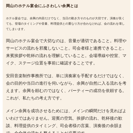
岡山のホテル宴会にふさわしい余興とは
ホテル宴会では、余興の内容だけでなく、当日の動き方そのものが大切です。演奏が良く
ても、登場のタイミングや音量、料理提供との重なり方が合わなければ、会の流れを壊し
てしまいます。
岡山のホテル宴会で大切なのは、音量が適切であること。料理や
サービスの流れを邪魔しないこと。司会者様と連携できること。
来賓挨拶や乾杯の流れを理解していること。会場導線や控室、マ
イク、ステージ位置を事前に確認することです。
安田音楽制作事務所では、単に演奏家を手配するだけではなく、
会の目的や当日の進行を伺いながら、余興が自然に入る流れを考
えます。余興を頼むのではなく、パーティーの成功を依頼する。
これが、私たちの考え方です。
メイン余興を成功させるためには、メインの瞬間だけを見ればよ
いわけではありません。迎賓の空気、挨拶の流れ、乾杯後の歓
談、料理提供のタイミング、司会者様の言葉、演奏後の余韻ま