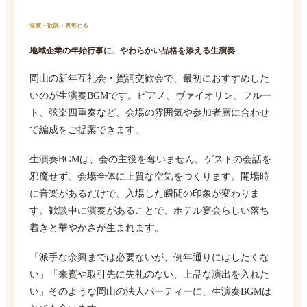
迎賓・歓談・表彰にも
地域企業の年始行事に、やわらかい品格を添える生演奏
岡山の新年互礼会・賀詞交歓会で、最初におすすめした
いのが生演奏BGMです。ピアノ、ヴァイオリン、フルー
ト、弦楽四重奏など、会場の雰囲気や参加者層に合わせ
て編成をご提案できます。
生演奏BGMは、会の主役を奪いません。ゲストの会話を
邪魔せず、会場全体に上質な空気をつくります。開場時
に音楽があるだけで、入場した瞬間の印象が変わりま
す。歓談中に演奏があることで、ホテル宴会らしい落ち
着きと華やかさが生まれます。
「派手な余興までは必要ないが、例年通りにはしたくな
い」「来賓や取引先に失礼のない、上品な演出を入れた
い」そのような岡山の法人パーティーに、生演奏BGMは