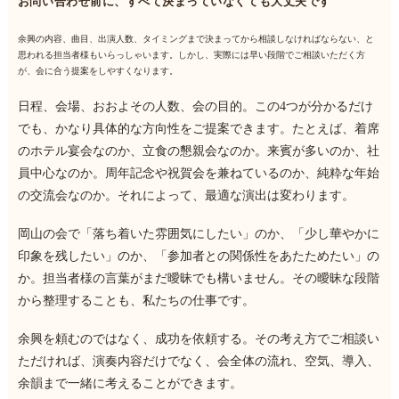
お問い合わせ前に、すべて決まっていなくても大丈夫です
余興の内容、曲目、出演人数、タイミングまで決まってから相談しなければならない、と
思われる担当者様もいらっしゃいます。しかし、実際には早い段階でご相談いただく方
が、会に合う提案をしやすくなります。
日程、会場、おおよその人数、会の目的。この4つが分かるだけ
でも、かなり具体的な方向性をご提案できます。たとえば、着席
のホテル宴会なのか、立食の懇親会なのか。来賓が多いのか、社
員中心なのか。周年記念や祝賀会を兼ねているのか、純粋な年始
の交流会なのか。それによって、最適な演出は変わります。
岡山の会で「落ち着いた雰囲気にしたい」のか、「少し華やかに
印象を残したい」のか、「参加者との関係性をあたためたい」の
か。担当者様の言葉がまだ曖昧でも構いません。その曖昧な段階
から整理することも、私たちの仕事です。
余興を頼むのではなく、成功を依頼する。その考え方でご相談い
ただければ、演奏内容だけでなく、会全体の流れ、空気、導入、
余韻まで一緒に考えることができます。