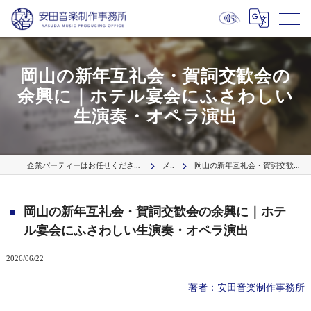
岡山の新年互礼会・賀詞交歓会の
余興に｜ホテル宴会にふさわしい
生演奏・オペラ演出
企業パーティーはお任せください プロの出張演奏サービス【波】／国内9拠点より全国へ
メディア
岡山の新年互礼会・賀詞交歓会の余興に｜ホテル宴会にふさわしい生演奏・オペラ演出
岡山の新年互礼会・賀詞交歓会の余興に｜ホテ
ル宴会にふさわしい生演奏・オペラ演出
2026/06/22
著者：安田音楽制作事務所