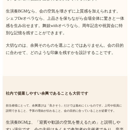
生演奏BGMなら、会の空気を壊さずに上質感を加えられます。
シェフDeオペラなら、上品さを保ちながら会場全体に驚きと一体
感を生み出せます。舞妓withオペラなら、周年記念や祝賀会に特
別な記憶を残すことができます。
大切なのは、余興そのものを選ぶことではありません。会の目的
に合わせて、どのような印象を残すかを設計することです。
社内で提案しやすい余興であることも大切です
担当者様にとって、余興選びは「良さそう」だけでは進めにくいものです。上司や役員に
説明できること、予算の理由が伝わること、会の目的に合っていることが必要です。
生演奏BGMは、「迎賓や歓談の空気を整えるため」と説明しや
すい演出です。会の主役はあくまで参加者や主催者であり、音楽