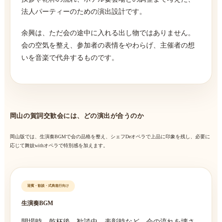
法人パーティーのための演出設計です。
余興は、ただ会の途中に入れる出し物ではありません。
会の空気を整え、参加者の表情をやわらげ、主催者の想
いを音楽で代弁するものです。
岡山の賀詞交歓会には、どの演出が合うのか
岡山版では、生演奏BGMで会の品格を整え、シェフDeオペラで上品に印象を残し、必要に
応じて舞妓withオペラで特別感を加えます。
迎賓・歓談・式典進行向け
生演奏BGM
開場時、乾杯後、歓談中、表彰時など、会の流れを壊さ