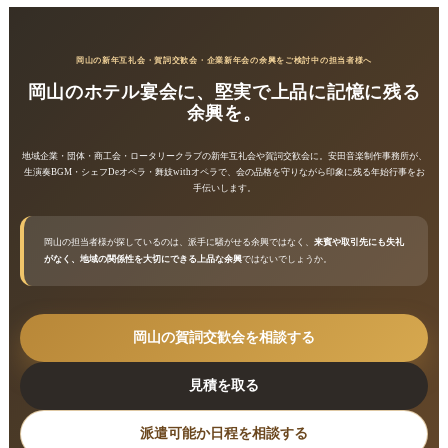
岡山の新年互礼会・賀詞交歓会・企業新年会の余興をご検討中の担当者様へ
岡山のホテル宴会に、堅実で上品に記憶に残る
余興を。
地域企業・団体・商工会・ロータリークラブの新年互礼会や賀詞交歓会に。安田音楽制作事務所が、
生演奏BGM・シェフDeオペラ・舞妓withオペラで、会の品格を守りながら印象に残る年始行事をお
手伝いします。
岡山の担当者様が探しているのは、派手に騒がせる余興ではなく、
来賓や取引先にも失礼
がなく、地域の関係性を大切にできる上品な余興
ではないでしょうか。
岡山の賀詞交歓会を相談する
見積を取る
派遣可能か日程を相談する