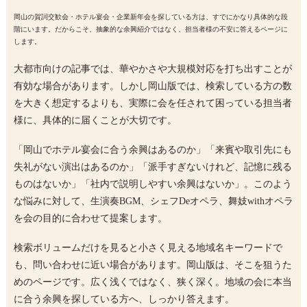
岡山の賀詞交歓会・ホテル宴会・企業新年会を探している方は、すでにかなり具体的な段
階にいます。だからこそ、抽象的な余興紹介ではなく、担当者様の不安に答えるページに
します。
大都市向けの記事では、華やかさや大規模対応を打ち出すことが
有効な場合があります。しかし岡山版では、検索している方の数
を大きく想定するよりも、実際に会を任されて困っている担当者
様に、具体的に届くことが大切です。
「岡山でホテル宴会に合う余興はあるのか」「来賓や取引先にも
失礼がない演出はあるのか」「派手すぎないけれど、記憶に残る
ものはないか」「社内で説明しやすい余興はないか」。このよう
な悩みに対して、生演奏BGM、シェフDeオペラ、舞妓withオペラ
を会の目的に合わせて提案します。
検索ボリュームだけを見ると小さく見える地域名キーワードで
も、問い合わせに近い場合があります。岡山版は、そこを狙うた
めのページです。広く浅くではなく、狭く深く。地域の会に本当
に合う余興を探している方へ、しっかり答えます。