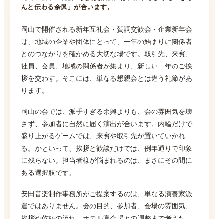
んと伝わる余興」が合います。
岡山で開催される新年互礼会・賀詞交歓会・企業新年会
は、地域の企業や団体にとって、一年の始まりに関係者
とのつながりを確かめる大切な場です。取引先、来賓、
社員、会員、地域の関係者が集まり、新しい一年のご挨
拶を交わす。そこには、単なる懇親会とは違う礼節があ
ります。
岡山の会では、派手すぎる余興よりも、会の雰囲気を壊
さず、参加者に自然に届く演出が合います。内輪だけで
盛り上がるゲームでは、来賓や取引先が置いていかれ
る。かといって、挨拶と歓談だけでは、例年通りで印象
に残らない。担当者様が悩まれるのは、まさにその間に
ある選択肢です。
安田音楽制作事務所がご提案するのは、単なる演奏家派
遣ではありません。会の目的、参加者、会場の雰囲気、
挨拶や乾杯の流れ、ホテル宴会場との調整まで考えた、