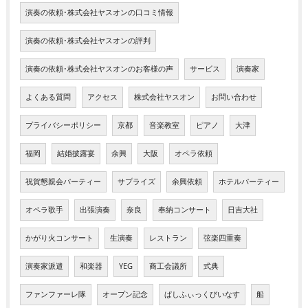
演奏の依頼･株式会社ヤスオンの口コミ情報
演奏の依頼･株式会社ヤスオンの評判
演奏の依頼･株式会社ヤスオンのお客様の声
サービス
演奏家
よくある質問
アクセス
株式会社ヤスオン
お問い合わせ
プライバシーポリシー
京都
音楽教室
ピアノ
大津
福岡
結婚披露宴
余興
大阪
オペラ依頼
祝賀懇親会パーティー
サプライズ
余興依頼
ホテルパーティー
オペラ歌手
出張演奏
奈良
奉納コンサート
日吉大社
かがり火コンサート
生演奏
レストラン
弦楽四重奏
演奏家派遣
和楽器
YEG
商工会議所
式典
ファンファーレ隊
オープン記念
ぱしふぃっくびいなす
船