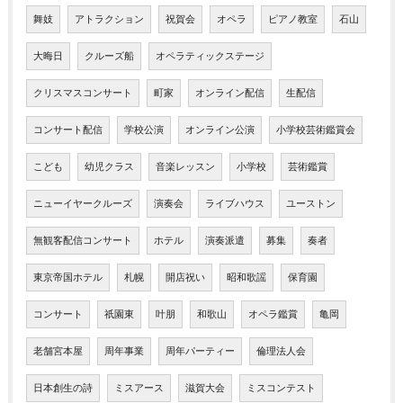
舞妓
アトラクション
祝賀会
オペラ
ピアノ教室
石山
大晦日
クルーズ船
オペラティックステージ
クリスマスコンサート
町家
オンライン配信
生配信
コンサート配信
学校公演
オンライン公演
小学校芸術鑑賞会
こども
幼児クラス
音楽レッスン
小学校
芸術鑑賞
ニューイヤークルーズ
演奏会
ライブハウス
ユーストン
無観客配信コンサート
ホテル
演奏派遣
募集
奏者
東京帝国ホテル
札幌
開店祝い
昭和歌謡
保育園
コンサート
祇園東
叶朋
和歌山
オペラ鑑賞
亀岡
老舗宮本屋
周年事業
周年パーティー
倫理法人会
日本創生の詩
ミスアース
滋賀大会
ミスコンテスト