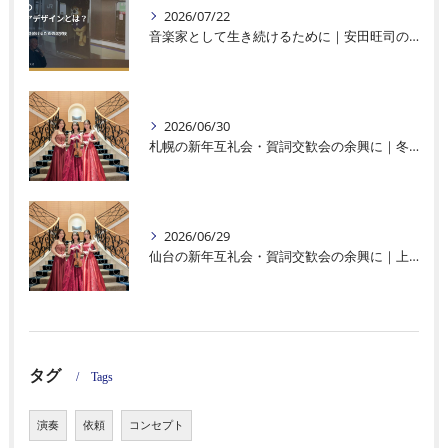
2026/07/22
音楽家として生き続けるために｜安田旺司のキャリアデザイン・仕事づくり・法人化を考える4ページを公開
2026/06/30
札幌の新年互礼会・賀詞交歓会の余興に｜冬のホテル宴会を彩る生演奏・オペラ演出
2026/06/29
仙台の新年互礼会・賀詞交歓会の余興に｜上品であたたかい生演奏・オペラ演出
タグ
Tags
演奏
依頼
コンセプト