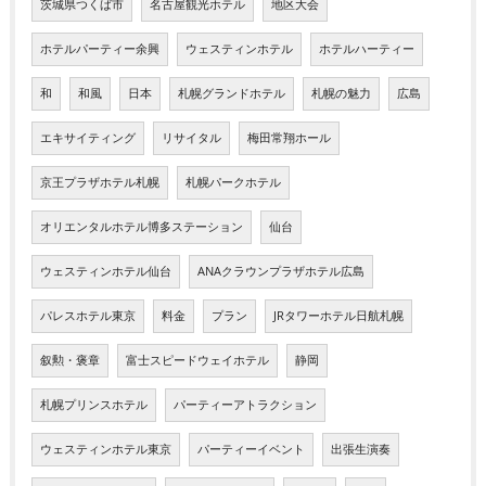
茨城県つくば市
名古屋観光ホテル
地区大会
ホテルパーティー余興
ウェスティンホテル
ホテルハーティー
和
和風
日本
札幌グランドホテル
札幌の魅力
広島
エキサイティング
リサイタル
梅田常翔ホール
京王プラザホテル札幌
札幌パークホテル
オリエンタルホテル博多ステーション
仙台
ウェスティンホテル仙台
ANAクラウンプラザホテル広島
パレスホテル東京
料金
プラン
JRタワーホテル日航札幌
叙勲・褒章
富士スピードウェイホテル
静岡
札幌プリンスホテル
パーティーアトラクション
ウェスティンホテル東京
パーティーイベント
出張生演奏