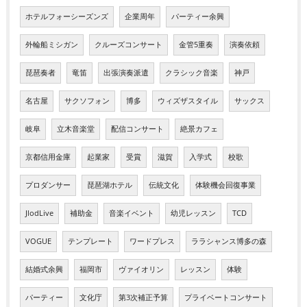
ホテルフォーシーズンズ
企業周年
パーティー余興
外輪船ミシガン
クルーズコンサート
金管5重奏
演奏依頼
琵琶奏者
竜笛
出張演奏派遣
クラシック音楽
神戸
名古屋
サクソフォン
博多
ウィズザスタイル
サックス
岐阜
立木音楽堂
配信コンサート
絶景カフェ
京都信用金庫
起業家
受賞
滋賀
入学式
校歌
プロダンサー
琵琶湖ホテル
伝統文化
体験機会回復事業
JlodLive
補助金
音楽イベント
幼児レッスン
TCD
VOGUE
テンプレート
ワードプレス
ララシャンス博多の森
結婚式余興
福岡市
ヴァイオリン
レッスン
体験
パーティー
文化庁
第3次補正予算
プライベートコンサート