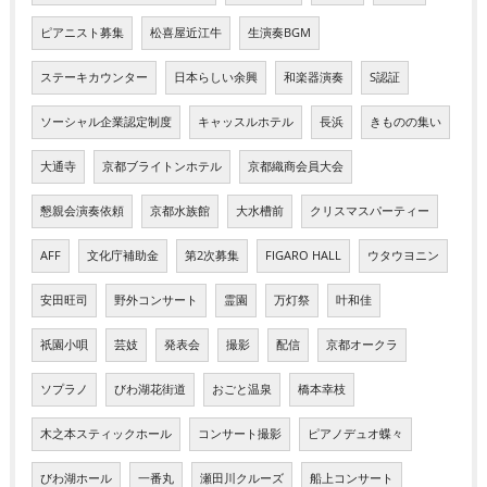
ピアニスト募集
松喜屋近江牛
生演奏BGM
ステーキカウンター
日本らしい余興
和楽器演奏
S認証
ソーシャル企業認定制度
キャッスルホテル
長浜
きものの集い
大通寺
京都ブライトンホテル
京都織商会員大会
懇親会演奏依頼
京都水族館
大水槽前
クリスマスパーティー
AFF
文化庁補助金
第2次募集
FIGARO HALL
ウタウヨニン
安田旺司
野外コンサート
霊園
万灯祭
叶和佳
祇園小唄
芸妓
発表会
撮影
配信
京都オークラ
ソプラノ
びわ湖花街道
おごと温泉
橋本幸枝
木之本スティックホール
コンサート撮影
ピアノデュオ蝶々
びわ湖ホール
一番丸
瀬田川クルーズ
船上コンサート