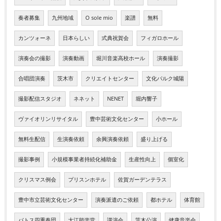
奏者募集
九州地域
O sole mio
楽譜
無料
カンツォーネ
日本らしい
式典祝賀会
フィガロホール
演奏会の撮影
演奏動画
堀川音楽高校ホール
演奏撮影
合唱団演奏
茨木市
クリエイトセンター
文化パルク城陽
撮影配信スタジオ
ネネット
NENET
堀内響子
ヴァイオリンリサイタル
豊中芸術文化センター
小ホール
無料生配信
生演奏依頼
余興演奏依頼
盛り上げる
撮影事例
小規模事業者持続化補助金
生産性向上
個室化
クリスマス例会
プリスンホテル
佐賀ガーデンテラス
豊中市立芸術文化センター
演奏派遣のご依頼
都ホテル
体育館
パトス四重奏団
大江能楽堂
講演会
茨木公演
健康音楽会