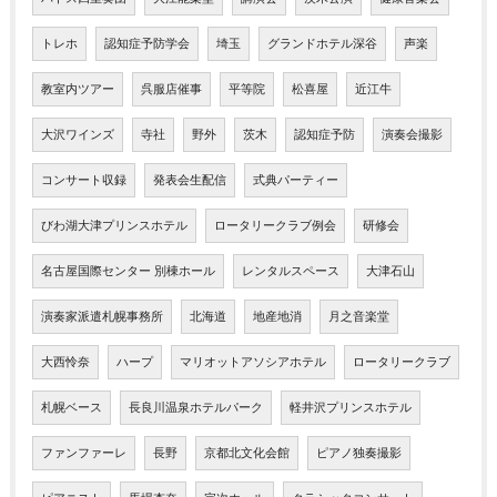
トレホ
認知症予防学会
埼玉
グランドホテル深谷
声楽
教室内ツアー
呉服店催事
平等院
松喜屋
近江牛
大沢ワインズ
寺社
野外
茨木
認知症予防
演奏会撮影
コンサート収録
発表会生配信
式典パーティー
びわ湖大津プリンスホテル
ロータリークラブ例会
研修会
名古屋国際センター 別棟ホール
レンタルスペース
大津石山
演奏家派遣札幌事務所
北海道
地産地消
月之音楽堂
大西怜奈
ハープ
マリオットアソシアホテル
ロータリークラブ
札幌ベース
長良川温泉ホテルパーク
軽井沢プリンスホテル
ファンファーレ
長野
京都北文化会館
ピアノ独奏撮影