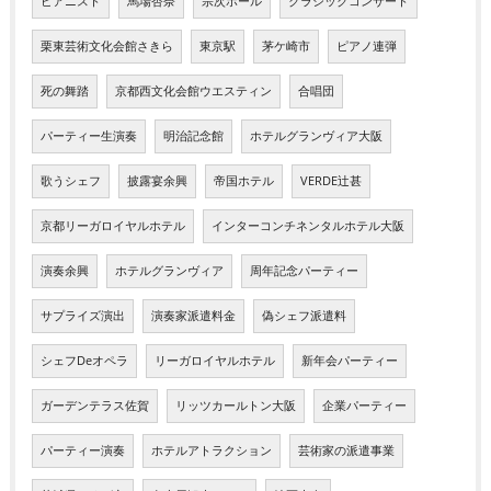
ピアニスト
馬場杏奈
宗次ホール
クラシックコンサート
栗東芸術文化会館さきら
東京駅
茅ケ崎市
ピアノ連弾
死の舞踏
京都西文化会館ウエスティン
合唱団
パーティー生演奏
明治記念館
ホテルグランヴィア大阪
歌うシェフ
披露宴余興
帝国ホテル
VERDE辻甚
京都リーガロイヤルホテル
インターコンチネンタルホテル大阪
演奏余興
ホテルグランヴィア
周年記念パーティー
サプライズ演出
演奏家派遣料金
偽シェフ派遣料
シェフDeオペラ
リーガロイヤルホテル
新年会パーティー
ガーデンテラス佐賀
リッツカールトン大阪
企業パーティー
パーティー演奏
ホテルアトラクション
芸術家の派遣事業