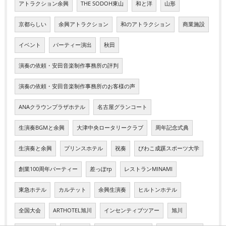
アトラクション余興
THE SODOH東山
和と洋
山形
京都らしい
余興アトラクション
和のアトラクション
商業施設
イベント
パーティー演出
秋田
演奏の依頼・安田音楽制作事務所の評判
演奏の依頼・安田音楽制作事務所のお客様の声
ANAクラウンプラザホテル
名古屋グランコート
生演奏BGMと余興
大津中央ロータリークラブ
周年記念式典
生演奏と余興
プリンスホテル
祝奏
びわこ成蹊スポーツ大学
創業100周年パーティー
差っぽrp
レストランMINAMI
東急ホテル
カルテット
余興生演奏
ヒルトンホテル
全国大会
ARTHOTEL旭川
インセンティブツアー
旭川