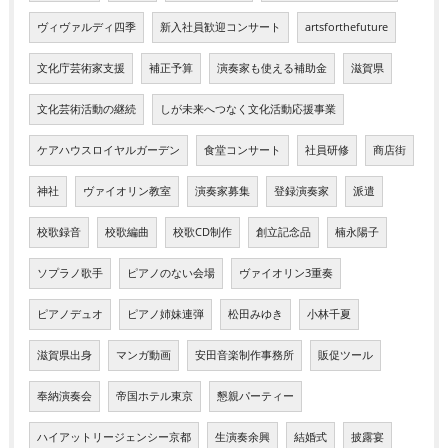
ヴィヴァルディ四季
新入社員歓迎コンサート
artsforthefuture
文化庁芸術家支援
補正予算
演奏家も使える補助金
滋賀県
文化芸術活動の継続
しが未来へつなく文化活動応援事業
ケアハウスロイヤルガーデン
食堂コンサート
社員研修
商店街
神社
ヴァイオリン教室
演奏家募集
登録演奏家
派遣
校歌録音
校歌編曲
校歌CD制作
創立記念品
楠永陽子
ソプラノ歌手
ピアノのない会場
ヴァイオリン3重奏
ピアノデュオ
ピアノ姉妹連弾
松田みゆき
小林千夏
滋賀県出身
マンガ動画
安田音楽制作事務所
販促ツール
奉納演奏会
帝国ホテル東京
懇親パーティー
ハイアットリージェンシー京都
生演奏余興
結婚式
披露宴