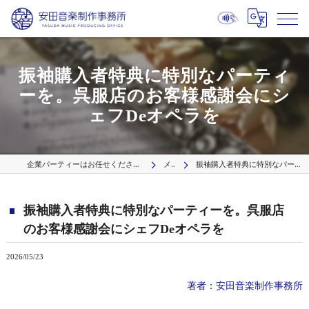
振袖購入者特典に特別なパーティ
ーを。呉服店のお客様感謝会にシ
ェフDeオペラを
企業パーティーはお任せください プロの出張演奏サービス【波】／国内9拠点より全国へ
メディア
振袖購入者特典に特別なパーティーを。呉服店のお客様感謝会にシェフDeオペラを
振袖購入者特典に特別なパーティーを。呉服店
のお客様感謝会にシェフDeオペラを
2026/05/23
著者：安田音楽制作事務所