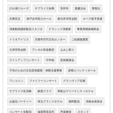
びわ湖クルーズ
サプライズ余興
安祥寺
落慶法会
青龍社
兵庫芸文
神戸女学院小ホール
春日井市民会館
オペラ歌手派遣
演奏動画撮影配信スタジオ
クラシック演奏家
事業再構築補助金
トリオアイリス
京都市呉竹文化センター
ご結婚披露宴
大津市民会館
アンネの音楽教室
もみじ祭り
ライトアップコンサート
中学校
芸術鑑賞会
子供のための文化芸術鑑賞・体験支援事業
彦根ビバシティホール
ワンコイン
ファミリーコンサート
グランヴィア京都
サプライズ生演奏
銀座クラブ
和歌山マリーナシティホテル
お誕生パーティー
埼玉グランドホテル
無料配信
演奏会発表会
コンサート生配信
滋賀県長浜市
声楽教室
スタッフ