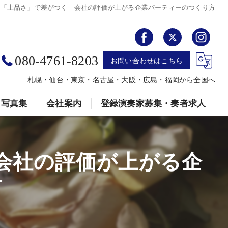
は「上品さ」で差がつく｜会社の評価が上がる企業パーティーのつくり方
080-4761-8203
お問い合わせはこちら
札幌・仙台・東京・名古屋・大阪・広島・福岡から全国へ
写真集
会社案内
登録演奏家募集・奏者求人
クションに最適なオペラ歌手の出張演奏によるサプライズ演出
安田音楽制作事務所
会社の評価が上がる企
 –｜結婚式を彩る、記憶に残るサプライズ
方
足りない会に、記憶に残る生演奏を