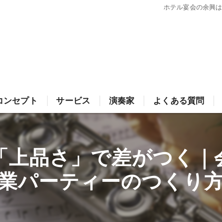
ホテル宴会の余興
コンセプト
サービス
演奏家
よくある質問
出張演奏の依頼･安田音楽制作事務所の口コミ情報
シェフDeオペラ｜パーティー余興・ホテルアトラ
「上品さ」で差がつく｜
シェフ de オペラ – Wedding Surprise
出張演奏の依頼･安田音楽制作事務所の評判
業パーティーのつくり
シェフDeオペラ｜演奏家派遣料金一覧
出張演奏の依頼･安田音楽制作事務所のお客様の声
企業パーティーの余興なら｜ビンゴやゲームでは物