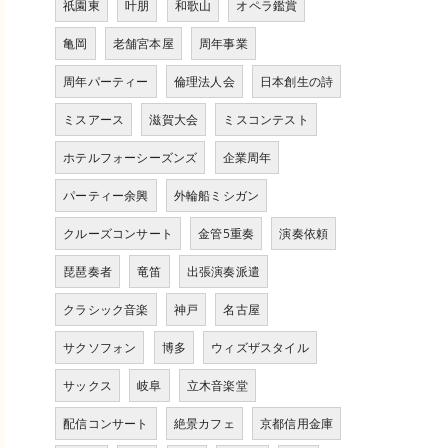
祇園東
叶朋
和歌山
オペラ鑑賞
亀岡
老舗宮本屋
周年事業
周年パーティー
倫理法人会
日本創生の詩
ミスアース
滋賀大会
ミスコンテスト
ホテルフォーシーズンズ
企業周年
パーティー余興
外輪船ミシガン
クルーズコンサート
金管5重奏
演奏依頼
琵琶奏者
竜笛
出張演奏派遣
クラシック音楽
神戸
名古屋
サクソフォン
博多
ウィズザスタイル
サックス
岐阜
立木音楽堂
配信コンサート
絶景カフェ
京都信用金庫