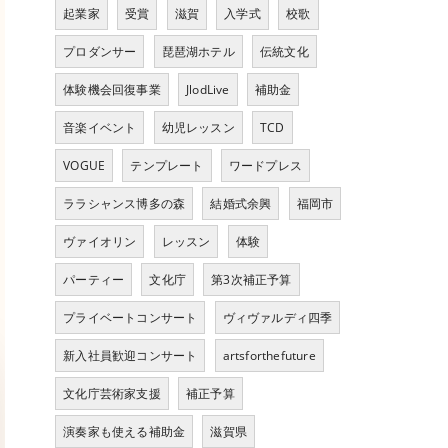
起業家
受賞
滋賀
入学式
校歌
プロダンサー
琵琶湖ホテル
伝統文化
体験機会回復事業
JlodLive
補助金
音楽イベント
幼児レッスン
TCD
VOGUE
テンプレート
ワードプレス
ララシャンス博多の森
結婚式余興
福岡市
ヴァイオリン
レッスン
体験
パーティー
文化庁
第3次補正予算
プライベートコンサート
ヴィヴァルディ四季
新入社員歓迎コンサート
artsforthefuture
文化庁芸術家支援
補正予算
演奏家も使える補助金
滋賀県