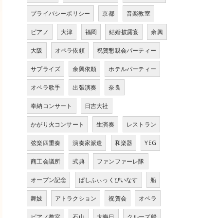
プライバシーポリシー
京都
音楽教室
ピアノ
大津
福岡
結婚披露宴
余興
大阪
オペラ依頼
祝賀懇親会パーティー
サプライズ
余興依頼
ホテルパーティー
オペラ歌手
出張演奏
奈良
奉納コンサート
日吉大社
かがり火コンサート
生演奏
レストラン
弦楽四重奏
演奏家派遣
和楽器
YEG
商工会議所
式典
ファンファーレ隊
オープン記念
ぱしふぃっくびいなす
船
舞妓
アトラクション
祝賀会
オペラ
ピアノ教室
石山
大晦日
クルーズ船