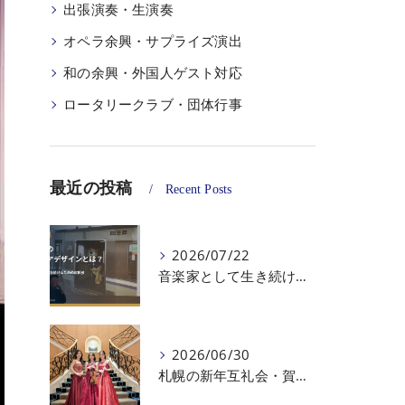
出張演奏・生演奏
オペラ余興・サプライズ演出
和の余興・外国人ゲスト対応
ロータリークラブ・団体行事
最近の投稿
Recent Posts
2026/07/22
音楽家として生き続けるために｜安田旺司のキャリアデザイン・仕事づくり・法人化を考える4ページを公開
2026/06/30
札幌の新年互礼会・賀詞交歓会の余興に｜冬のホテル宴会を彩る生演奏・オペラ演出